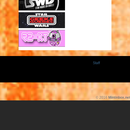
Staff
© 2016
Mintinbox.ne