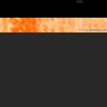
Staff
© 2016
Mintinbox.ne