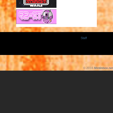
Staff
© 2016
Mintinbox.ne