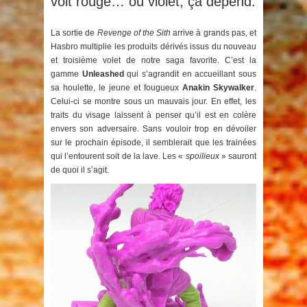
voit rouge… ou violet, ça dépend.
La sortie de
Revenge of the Sith
arrive à grands pas, et
Hasbro multiplie les produits dérivés issus du nouveau
et troisième volet de notre saga favorite. C’est la
gamme
Unleashed
qui s’agrandit en accueillant sous
sa houlette, le jeune et fougueux
Anakin Skywalker
.
Celui-ci se montre sous un mauvais jour. En effet, les
traits du visage laissent à penser qu’il est en colère
envers son adversaire. Sans vouloir trop en dévoiler
sur le prochain épisode, il semblerait que les trainées
qui l’entourent soit de la lave. Les «
spoilieux
» sauront
de quoi il s’agit.