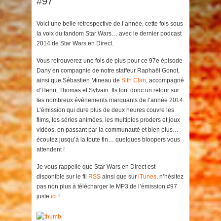
#97
Voici une belle rétrospective de l’année, cette fois sous
la voix du fandom Star Wars… avec le dernier podcast
2014 de Star Wars en Direct.
Vous retrouverez une fois de plus pour ce 97e épisode
Dany en compagnie de notre staffeur Raphaël Gonot,
ainsi que Sébastien Mineau de
Sith Clan
, accompagné
d’Henri, Thomas et Sylvain. Ils font donc un retour sur
les nombreux événements marquants de l’année 2014.
L’émission qui dure plus de deux heures couvre les
films, les séries animées, les multiples proders et jeux
vidéos, en passant par la communauté et bien plus…
écoutez jusqu’à la toute fin… quelques bloopers vous
attendent !
Je vous rappelle que Star Wars en Direct est
disponible sur le fil
RSS
ainsi que sur
iTunes
, n’hésitez
pas non plus à télécharger le MP3 de l’émission #97
juste
ici
!