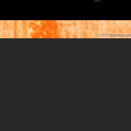
Staff
© 2016
Mintinbox.ne