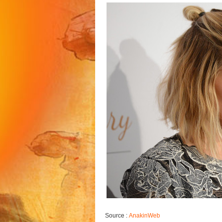
Source :
AnakinWeb