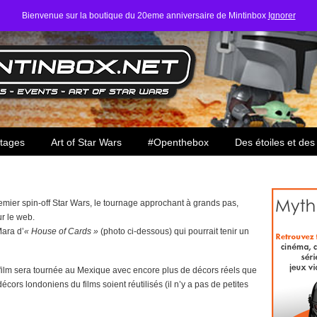
Bienvenue sur la boutique du 20eme anniversaire de Mintinbox
Ignorer
ars
tages
Art of Star Wars
#Openthebox
Des étoiles et des
emier spin-off Star Wars, le tournage approchant à grands pas,
ur le web.
Mara d’
« House of Cards »
(photo ci-dessous) qui pourrait tenir un
film sera tournée au Mexique avec encore plus de décors réels que
écors londoniens du films soient réutilisés (il n’y a pas de petites