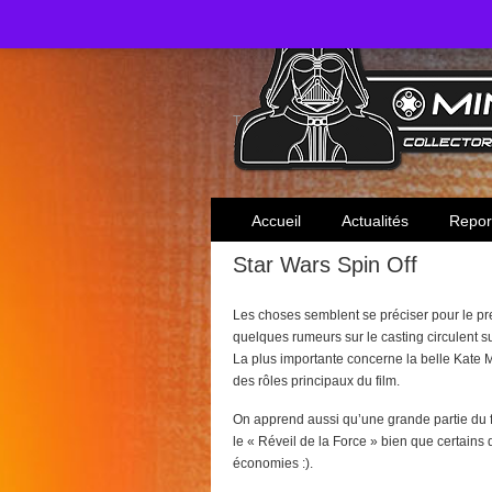
Toute l'actualité des collectionneurs Star W
Accueil
Actualités
Repor
Star Wars Spin Off
Les choses semblent se préciser pour le pr
quelques rumeurs sur le casting circulent s
La plus importante concerne la belle Kate 
des rôles principaux du film.
On apprend aussi qu’une grande partie du 
le « Réveil de la Force » bien que certains d
économies :).