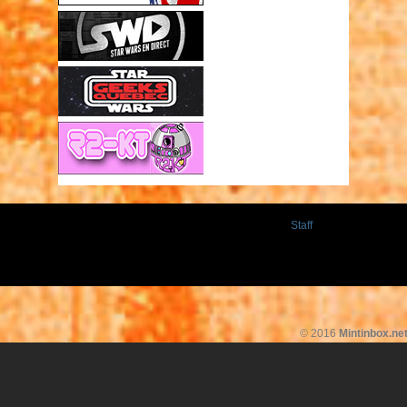
Staff
© 2016
Mintinbox.ne