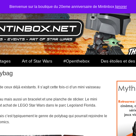
Bienvenue sur la boutique du 20eme anniversaire de Mintinbox
Ignorer
ars
tages
Art of Star Wars
#Openthebox
Des étoiles et des
lybag
 ceux déjà existants. Il s’agit cette fois-ci d’un mini vaisseau
u mais aussi un bracelet et une planche de sticker. Le mini
ut achat de LEGO Star Wars dans le parc Legoland Florida.
is c’est typiquement le genre de polybag qui pourrait rejoindre le
omics.