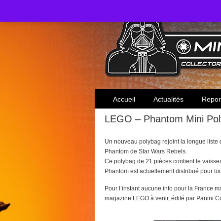
Toute l'actualité des collectionneurs Star W
Accueil
Actualités
Repor
LEGO – Phantom Mini Po
Un nouveau polybag rejoint la longue liste de
Phantom de Star Wars Rebels.
Ce polybag de 21 pièces contient le vaissea
Phantom est actuellement distribué pour to
Pour l’instant aucune info pour la France ma
magazine LEGO à venir, édité par Panini C