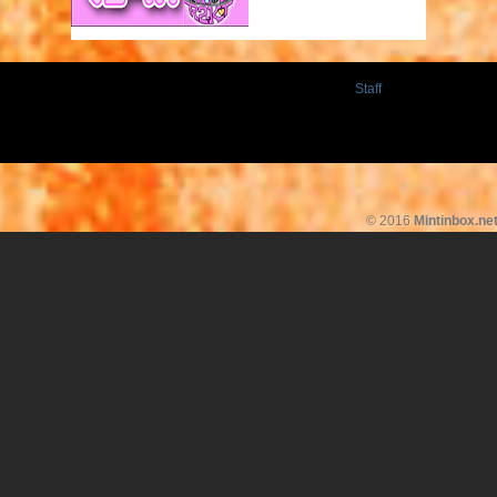
Staff
© 2016
Mintinbox.ne