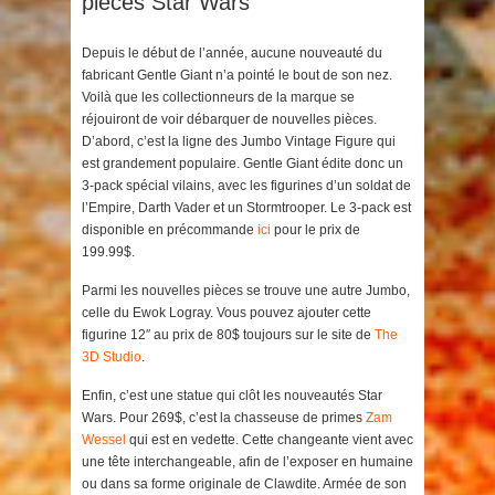
pièces Star Wars
Depuis le début de l’année, aucune nouveauté du
fabricant Gentle Giant n’a pointé le bout de son nez.
Voilà que les collectionneurs de la marque se
réjouiront de voir débarquer de nouvelles pièces.
D’abord, c’est la ligne des Jumbo Vintage Figure qui
est grandement populaire. Gentle Giant édite donc un
3-pack spécial vilains, avec les figurines d’un soldat de
l’Empire, Darth Vader et un Stormtrooper. Le 3-pack est
disponible en précommande
ici
pour le prix de
199.99$.
Parmi les nouvelles pièces se trouve une autre Jumbo,
celle du Ewok Logray. Vous pouvez ajouter cette
figurine 12″ au prix de 80$ toujours sur le site de
The
3D Studio
.
Enfin, c’est une statue qui clôt les nouveautés Star
Wars. Pour 269$, c’est la chasseuse de primes
Zam
Wessel
qui est en vedette. Cette changeante vient avec
une tête interchangeable, afin de l’exposer en humaine
ou dans sa forme originale de Clawdite. Armée de son