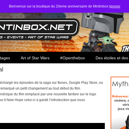
Bienvenue sur la boutique du 20eme anniversaire de Mintinbox
Ignorer
ars
tages
Art of Star Wars
#Openthebox
Des étoiles et des
al
éléchargé les épisodes de la saga sur Itunes, Google Play Store, ou
 remarqué un petit changement au tout début du film.
générique du film remplacé par une nouvelle fanfare sur le logo
sur A New Hope celui-ci a gardé l’introduction que nous