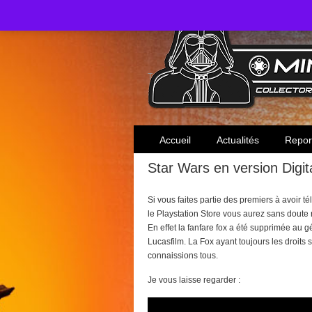
Toute l'actualité des collectionneurs Star W
Accueil
Actualités
Repor
Star Wars en version Digit
Si vous faites partie des premiers à avoir t
le Playstation Store vous aurez sans doute
En effet la fanfare fox a été supprimée au 
Lucasfilm. La Fox ayant toujours les droits 
connaissions tous.
Je vous laisse regarder :