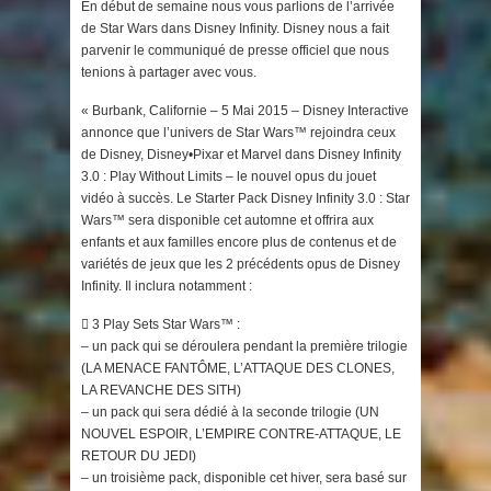
En début de semaine nous vous parlions de l’arrivée
de Star Wars dans Disney Infinity. Disney nous a fait
parvenir le communiqué de presse officiel que nous
tenions à partager avec vous.
« Burbank, Californie – 5 Mai 2015 – Disney Interactive
annonce que l’univers de Star Wars™ rejoindra ceux
de Disney, Disney•Pixar et Marvel dans Disney Infinity
3.0 : Play Without Limits – le nouvel opus du jouet
vidéo à succès. Le Starter Pack Disney Infinity 3.0 : Star
Wars™ sera disponible cet automne et offrira aux
enfants et aux familles encore plus de contenus et de
variétés de jeux que les 2 précédents opus de Disney
Infinity. Il inclura notamment :
 3 Play Sets Star Wars™ :
– un pack qui se déroulera pendant la première trilogie
(LA MENACE FANTÔME, L’ATTAQUE DES CLONES,
LA REVANCHE DES SITH)
– un pack qui sera dédié à la seconde trilogie (UN
NOUVEL ESPOIR, L’EMPIRE CONTRE-ATTAQUE, LE
RETOUR DU JEDI)
– un troisième pack, disponible cet hiver, sera basé sur