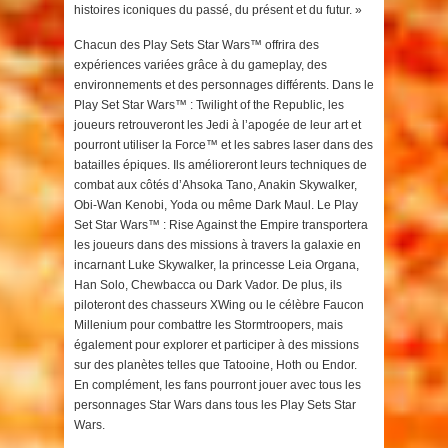
histoires iconiques du passé, du présent et du futur. »
Chacun des Play Sets Star Wars™ offrira des
expériences variées grâce à du gameplay, des
environnements et des personnages différents. Dans le
Play Set Star Wars™ : Twilight of the Republic, les
joueurs retrouveront les Jedi à l’apogée de leur art et
pourront utiliser la Force™ et les sabres laser dans des
batailles épiques. Ils amélioreront leurs techniques de
combat aux côtés d’Ahsoka Tano, Anakin Skywalker,
Obi-Wan Kenobi, Yoda ou même Dark Maul. Le Play
Set Star Wars™ : Rise Against the Empire transportera
les joueurs dans des missions à travers la galaxie en
incarnant Luke Skywalker, la princesse Leia Organa,
Han Solo, Chewbacca ou Dark Vador. De plus, ils
piloteront des chasseurs XWing ou le célèbre Faucon
Millenium pour combattre les Stormtroopers, mais
également pour explorer et participer à des missions
sur des planètes telles que Tatooine, Hoth ou Endor.
En complément, les fans pourront jouer avec tous les
personnages Star Wars dans tous les Play Sets Star
Wars.