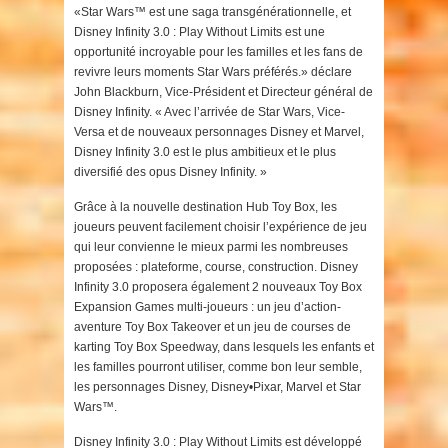
«Star Wars™ est une saga transgénérationnelle, et
Disney Infinity 3.0 : Play Without Limits est une
opportunité incroyable pour les familles et les fans de
revivre leurs moments Star Wars préférés.» déclare
John Blackburn, Vice-Président et Directeur général de
Disney Infinity. « Avec l’arrivée de Star Wars, Vice-
Versa et de nouveaux personnages Disney et Marvel,
Disney Infinity 3.0 est le plus ambitieux et le plus
diversifié des opus Disney Infinity. »
Grâce à la nouvelle destination Hub Toy Box, les
joueurs peuvent facilement choisir l’expérience de jeu
qui leur convienne le mieux parmi les nombreuses
proposées : plateforme, course, construction. Disney
Infinity 3.0 proposera également 2 nouveaux Toy Box
Expansion Games multi-joueurs : un jeu d’action-
aventure Toy Box Takeover et un jeu de courses de
karting Toy Box Speedway, dans lesquels les enfants et
les familles pourront utiliser, comme bon leur semble,
les personnages Disney, Disney•Pixar, Marvel et Star
Wars™.
Disney Infinity 3.0 : Play Without Limits est développé