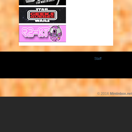
Staff
© 2016
Mintinbox.ne