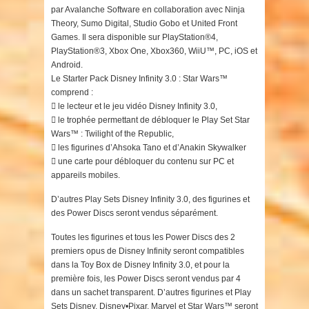
par Avalanche Software en collaboration avec Ninja
Theory, Sumo Digital, Studio Gobo et United Front
Games. Il sera disponible sur PlayStation®4,
PlayStation®3, Xbox One, Xbox360, WiiU™, PC, iOS et
Android.
Le Starter Pack Disney Infinity 3.0 : Star Wars™
comprend :
 le lecteur et le jeu vidéo Disney Infinity 3.0,
 le trophée permettant de débloquer le Play Set Star
Wars™ : Twilight of the Republic,
 les figurines d’Ahsoka Tano et d’Anakin Skywalker
 une carte pour débloquer du contenu sur PC et
appareils mobiles.
D’autres Play Sets Disney Infinity 3.0, des figurines et
des Power Discs seront vendus séparément.
Toutes les figurines et tous les Power Discs des 2
premiers opus de Disney Infinity seront compatibles
dans la Toy Box de Disney Infinity 3.0, et pour la
première fois, les Power Discs seront vendus par 4
dans un sachet transparent. D’autres figurines et Play
Sets Disney, Disney•Pixar, Marvel et Star Wars™ seront