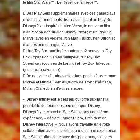
le film Star Wars™ : Le Réveil de la Force™.
 Des Play Sets supplémentaires avec des gameplays
et des environnements distincts, incluant un Play Set
Disney•Pixar inspiré de Vice-Versa, le nouveau film
d’animation des studios Disney•Pixar ; et un Play Set
Marvel avec en vedette Iron Man, Hulkbuster, Ultron et
d’autres personnages Marvel.
 Une Toy Box améliorée contenant 2 nouveaux Toy
Box Expansion Games multijoueurs : Toy Box
Speedway (courses de karting) et Toy Box Takeover
(jeu d’actionaventure).
 De nouvelles figurines attendues par les fans comme
Mickey et Minnie, Sam et Quorra de Tron : l’héritage,
Mulan, Olaf et bien d’autres encore.
« Disney Infinity est le seul jeu qui offre aux fans la
possibilité de réunir des personnages Disney,
Disney•Pixar, Marvel et Star Wars dans une même
expérience, » déclare James Pitaro, Président de
Disney Interactive. « Nous avons travaillé en étroite
collaboration avec Lucasfilm pour offrir une expérience
Star Wars authentique avec des personnages et des