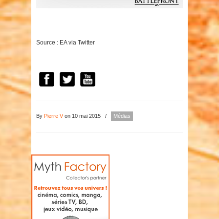
Source : EA via Twitter
By
Pierre V
on 10 mai 2015
/
Médias