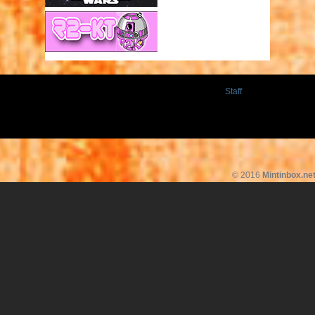
Staff
© 2016
Mintinbox.ne