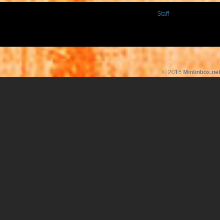
Staff
© 2016
Mintinbox.ne