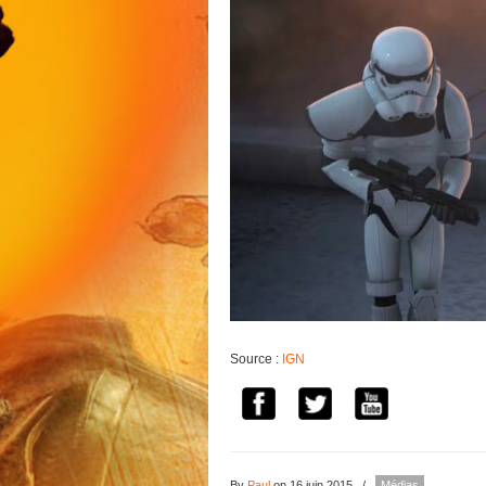
Source :
IGN
By
Paul
on 16 juin 2015
/
Médias