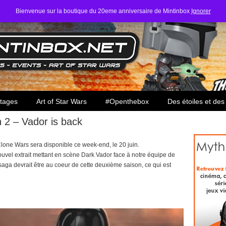
Bienvenue sur la boutique du 20eme anniversaire de Mintinbox
Ignorer
ars
tages
Art of Star Wars
#Openthebox
Des étoiles et des
 2 – Vador is back
lone Wars sera disponible ce week-end, le 20 juin.
nouvel extrait mettant en scène Dark Vador face à notre équipe de
ga devrait être au coeur de cette deuxième saison, ce qui est