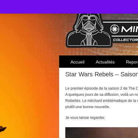
Toute l'actualité des collectionneurs Star W
Accueil
Actualités
Repor
Star Wars Rebels – Saison
Le premier épisode de la saison 2 de The C
A quelques jours de sa diffusion, voilà un 
Rebelles. Le méchant emblématique de la sa
plutôt une bonne nouvelle.
Je vous laisse regarder.