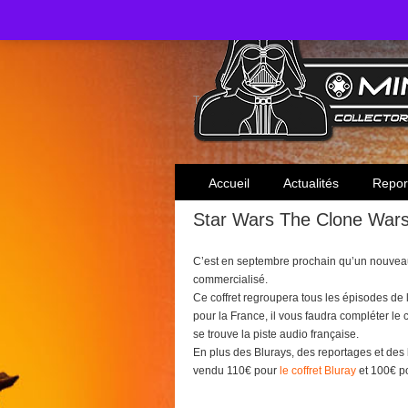
Toute l'actualité des collectionneurs Star W
Accueil
Actualités
Repor
Star Wars The Clone Wars –
C’est en septembre prochain qu’un nouveau 
commercialisé.
Ce coffret regroupera tous les épisodes de l
pour la France, il vous faudra compléter le 
se trouve la piste audio française.
En plus des Blurays, des reportages et des b
vendu 110€ pour
le coffret Bluray
et 100€ po