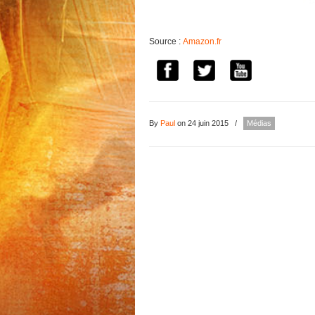
Source :
Amazon.fr
By
Paul
on 24 juin 2015
/
Médias