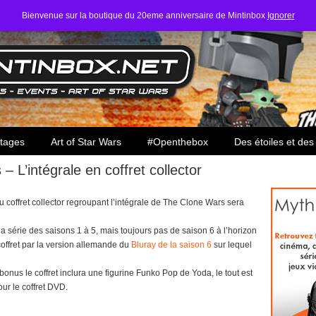
Bienvenue sur la boutique du 20eme anniversaire de Mintinbox
Ignorer
ars
tages
Art of Star Wars
#Openthebox
Des étoiles et des
 L’intégrale en coffret collector
coffret collector regroupant l’intégrale de The Clone Wars sera
a série des saisons 1 à 5, mais toujours pas de saison 6 à l’horizon
coffret par la version allemande du
Bluray de la saison 6
sur lequel
onus le coffret inclura une figurine Funko Pop de Yoda, le tout est
ur le coffret DVD.