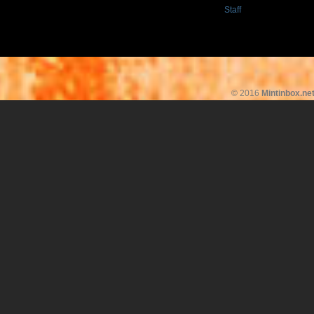
Staff
© 2016
Mintinbox.ne