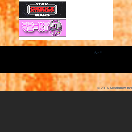
Staff
© 2016
Mintinbox.ne