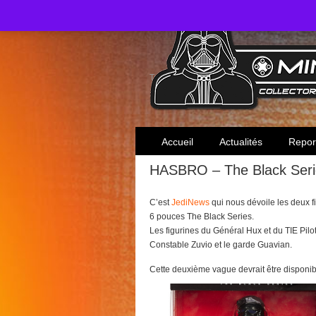
Toute l'actualité des collectionneurs Star W
Accueil
Actualités
Repor
HASBRO – The Black Ser
C’est
JediNews
qui nous dévoile les deux f
6 pouces The Black Series.
Les figurines du Général Hux et du TIE Pil
Constable Zuvio et le garde Guavian.
Cette deuxième vague devrait être disponibl