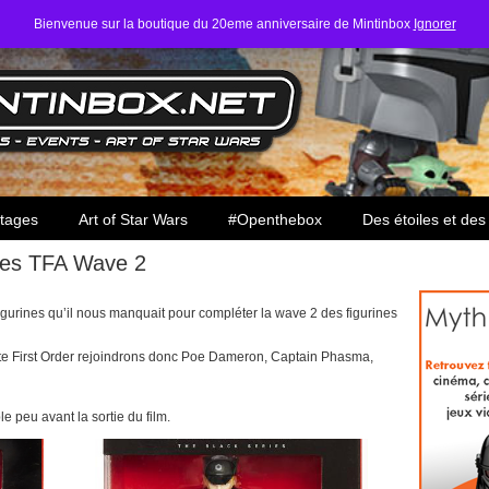
Bienvenue sur la boutique du 20eme anniversaire de Mintinbox
Ignorer
ars
tages
Art of Star Wars
#Openthebox
Des étoiles et des
ies TFA Wave 2
igurines qu’il nous manquait pour compléter la wave 2 des figurines
ote First Order rejoindrons donc Poe Dameron, Captain Phasma,
e peu avant la sortie du film.