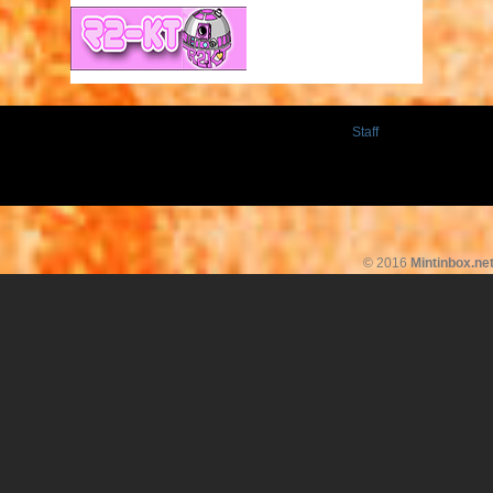
Staff
© 2016
Mintinbox.ne