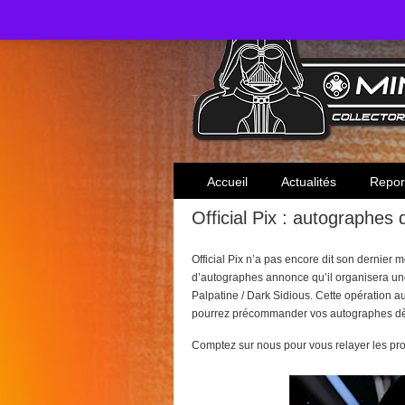
Toute l'actualité des collectionneurs Star W
Accueil
Actualités
Repor
Official Pix : autographes
Official Pix n’a pas encore dit son dernier m
d’autographes annonce qu’il organisera une
Palpatine / Dark Sidious. Cette opération au
pourrez précommander vos autographes dè
Comptez sur nous pour vous relayer les pro