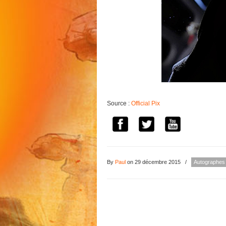
Source :
Official Pix
By
Paul
on 29 décembre 2015
/
Autographes