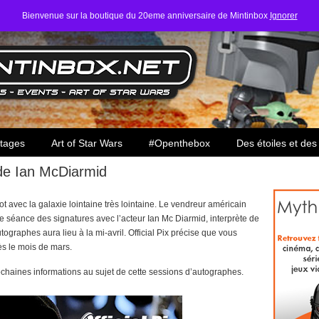
Bienvenue sur la boutique du 20eme anniversaire de Mintinbox
Ignorer
ars
tages
Art of Star Wars
#Openthebox
Des étoiles et des
 de Ian McDiarmid
ot avec la galaxie lointaine très lointaine. Le vendreur américain
 séance des signatures avec l’acteur Ian Mc Diarmid, interprète de
tographes aura lieu à la mi-avril. Official Pix précise que vous
s le mois de mars.
chaines informations au sujet de cette sessions d’autographes.