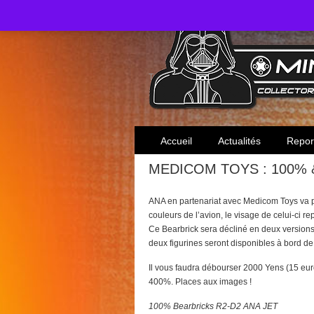
Toute l'actualité des collectionneurs Star W
Accueil
Actualités
Repor
MEDICOM TOYS : 100% &
ANA en partenariat avec Medicom Toys va p
couleurs de l’avion, le visage de celui-ci 
Ce Bearbrick sera décliné en deux versions
deux figurines seront disponibles à bord de
Il vous faudra débourser 2000 Yens (15 eur
400%. Places aux images !
100% Bearbricks R2-D2 ANA JET