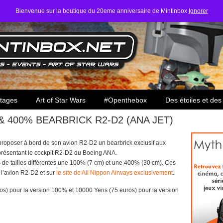
Bienvenue sur la boutique du 20eme anniversaire de Mintinbox
Ignorer
ars
tages
Art of Star Wars
#Openthebox
Des étoiles et des
 400% BEARBRICK R2-D2 (ANA JET)
roposer à bord de son avion R2-D2 un bearbrick exclusif aux
représentant le cockpit R2-D2 du Boeing ANA.
 de tailles différentes une 100% (7 cm) et une 400% (30 cm). Ces
 l’avion R2-D2 et sur
le site de All Nippon Airways exclusivement
.
os) pour la version 100% et 10000 Yens (75 euros) pour la version