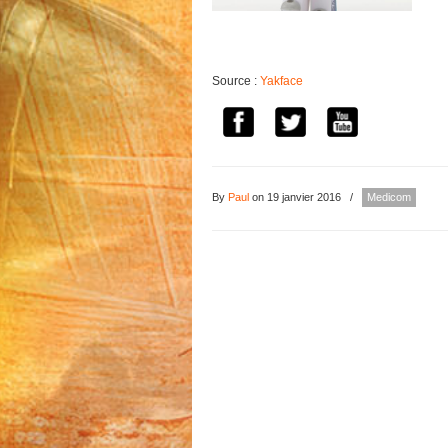
Source :
Yakface
By
Paul
on 19 janvier 2016
/
Medicom