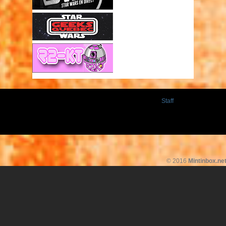
Staff
© 2016
Mintinbox.ne