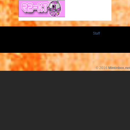
Staff
© 2016
Mintinbox.ne