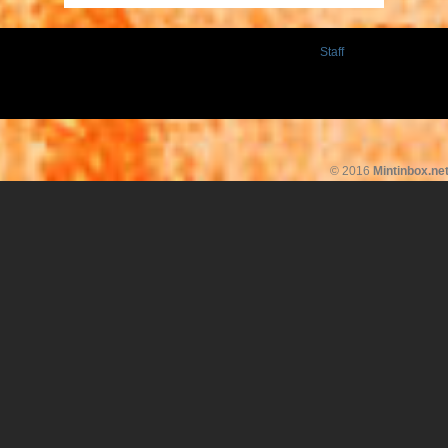
Staff
© 2016
Mintinbox.ne