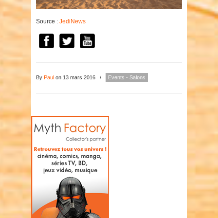
Source :
JediNews
By
Paul
on 13 mars 2016
/
Events - Salons