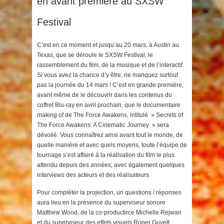
en avant première au SXSW
Festival
C’est en ce moment et jusqu’au 20 mars, à Austin au
Texas, que se déroule le SXSW Festival, le
rassemblement du film, de la musique et de l’interactif.
Si vous avez la chance d’y être, ne manquez surtout
pas la journée du 14 mars ! C’est en grande première,
avant même de le découvrir dans les contenus du
coffret Blu-ray en avril prochain, que le documentaire
making of de The Force Awakens, intitulé » Secrets of
The Force Awakens: A Cinematic Journey » sera
dévoilé. Vous connaîtrez ainsi avant tout le monde, de
quelle manière et avec quels moyens, toute l’équipe de
tournage s’est affairé à la réalisation du film le plus
attendu depuis des années; avec également quelques
interviews des acteurs et des réalisateurs.
Pour compléter la projection, un questions / réponses
aura lieu en la présence du superviseur sonore
Matthew Wood, de la co-productirce Michelle Rejwan
et du superviseur des effets visuels Roger Guyett.