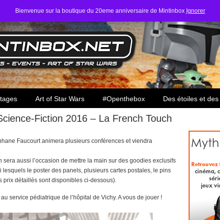
Bienvenue sur la boutique du 20eme anniversaire de Mintinbox
Ignorer
ars
tages
Art of Star Wars
#Openthebox
Des étoiles et des
Science-Fiction 2016 – La French Touch
éphane Faucourt animera plusieurs conférences et viendra
n sera aussi l’occasion de mettre la main sur des goodies exclusifs
i lesquels le poster des panels, plusieurs cartes postales, le pins
 prix détaillés sont disponibles ci-dessous).
é au service pédiatrique de l’hôpital de Vichy. A vous de jouer !