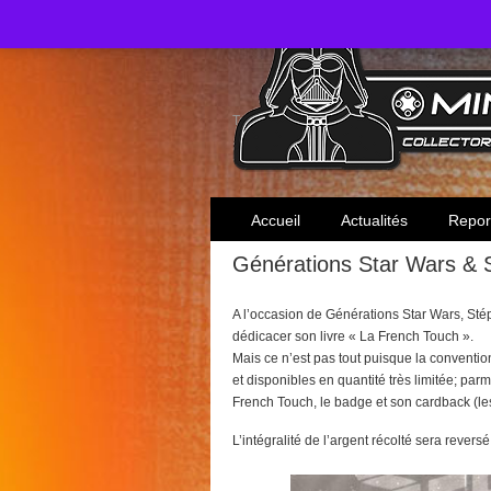
Toute l'actualité des collectionneurs Star W
Accueil
Actualités
Repor
Générations Star Wars & 
A l’occasion de Générations Star Wars, St
dédicacer son livre « La French Touch ».
Mais ce n’est pas tout puisque la conventio
et disponibles en quantité très limitée; parm
French Touch, le badge et son cardback (les
L’intégralité de l’argent récolté sera revers