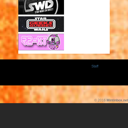
Staff
© 2016
Mintinbox.ne