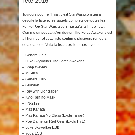
l’été 2016
Toujours pour le 4 mai, c’est StarWars.com qui a
dévoilé la liste et les visuels complets de toutes les
Funko Pop Star Wars à venir jusqu’à la fin de l’été.
Comme on pouvait s’en douter, The Force Awakens est
à l’honneur et cette liste confirme plusieurs rumeurs
déjà établies. Voilà la liste des figurines à venir.
– General Leia
– Luke Skywalker The Force Awakens
– Snap Wexley
– ME-809
– General Hux
– Guavian
– Rey with Lightsaber
– Kylo Ren no Mask
– FN-2199
– Maz Kanata
– Maz Kanata No Glass (Exclu Target)
– Poe Dameron Red Gear (Exclu FYE)
– Luke Skywalker ESB
– Yoda ESB