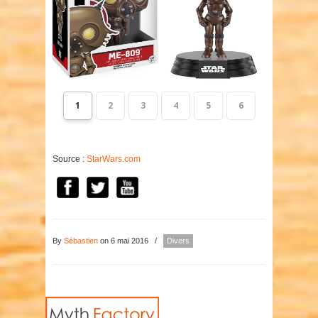
1
2
3
4
5
6
Source :
StarWars.com
By
Sébastien
on 6 mai 2016
/
Divers