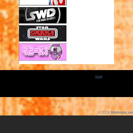
Staff
© 2016
Mintinbox.ne