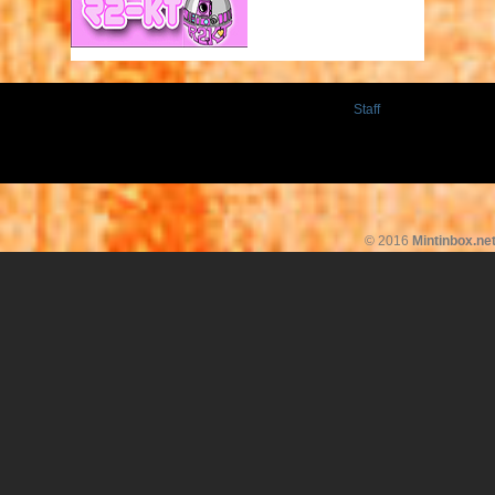
Staff
© 2016
Mintinbox.ne