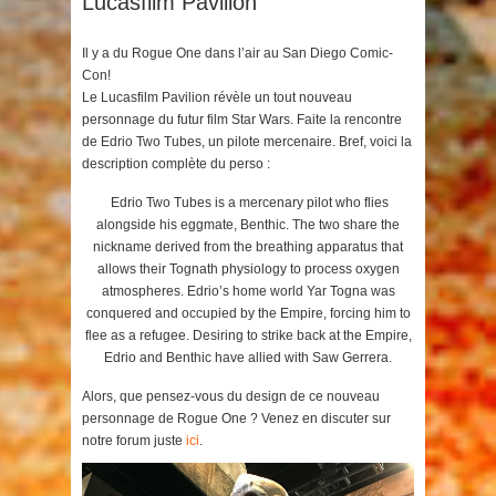
Lucasfilm Pavilion
Il y a du Rogue One dans l’air au San Diego Comic-
Con!
Le Lucasfilm Pavilion révèle un tout nouveau
personnage du futur film Star Wars. Faite la rencontre
de Edrio Two Tubes, un pilote mercenaire. Bref, voici la
description complète du perso :
Edrio Two Tubes is a mercenary pilot who flies
alongside his eggmate, Benthic. The two share the
nickname derived from the breathing apparatus that
allows their Tognath physiology to process oxygen
atmospheres. Edrio’s home world Yar Togna was
conquered and occupied by the Empire, forcing him to
flee as a refugee. Desiring to strike back at the Empire,
Edrio and Benthic have allied with Saw Gerrera.
Alors, que pensez-vous du design de ce nouveau
personnage de Rogue One ? Venez en discuter sur
notre forum juste
ici
.