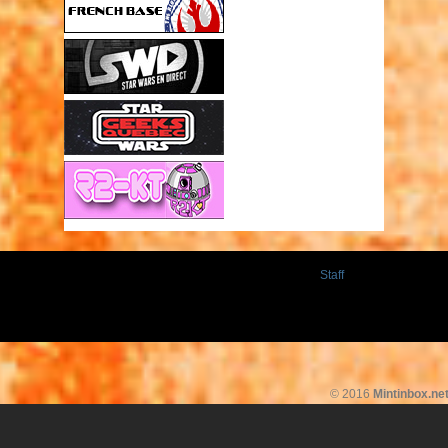
Staff
© 2016
Mintinbox.ne