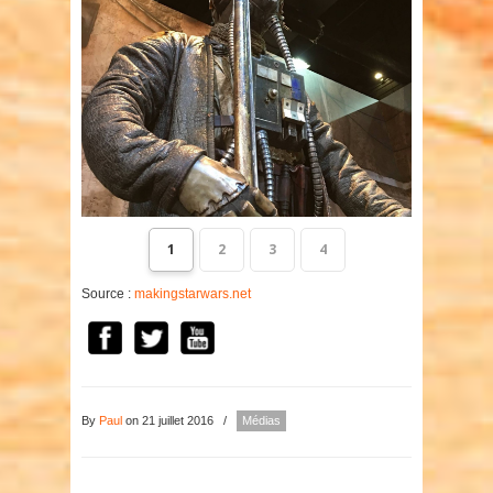
1
2
3
4
Source :
makingstarwars.net
By
Paul
on 21 juillet 2016
/
Médias