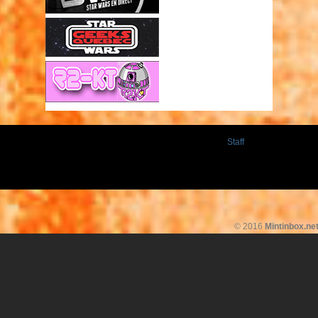
Staff
© 2016
Mintinbox.ne