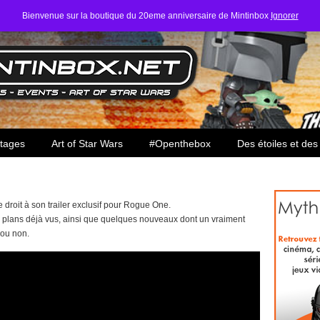
Bienvenue sur la boutique du 20eme anniversaire de Mintinbox
Ignorer
ars
tages
Art of Star Wars
#Openthebox
Des étoiles et des
droit à son trailer exclusif pour Rogue One.
de plans déjà vus, ainsi que quelques nouveaux dont un vraiment
 ou non.