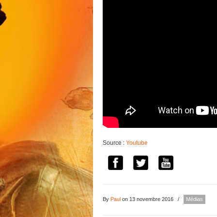
Source :
Youtube
By
Paul
on 13 novembre 2016
/
Médias