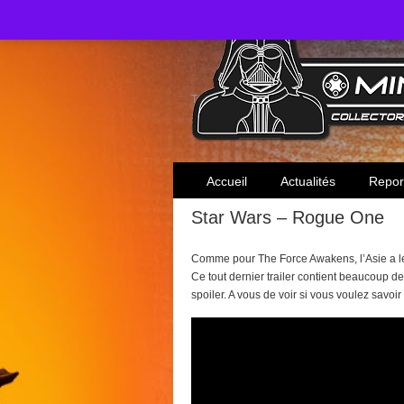
Toute l'actualité des collectionneurs Star W
Accueil
Actualités
Repor
Star Wars – Rogue One
Comme pour The Force Awakens, l’Asie a le 
Ce tout dernier trailer contient beaucoup 
spoiler. A vous de voir si vous voulez savoir