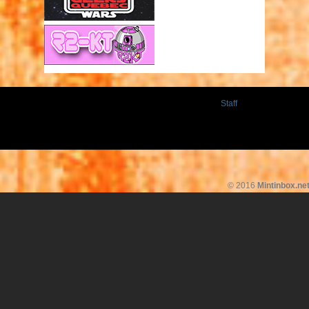
Staff
© 2016
Mintinbox.ne