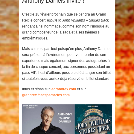
Anthony Daniels invité !
C’est le 18 février prochain que se tiendra au Grand
Rex le concert
Tribute to John Williams – Strikes Back
rendant ainsi hommage, comme son nom l’indique au
grand compositeur de la saga et à ses thèmes si
emblématiques.
Mais ce n’est pas tout puisqu’en plus, Anthony Daniels
sera présent à l’évènement pour venir parler de son
expérience mais également signer des autographes à
la fin de chaque concert, aux personnes possédant un
pass VIP. Il est d’ailleurs possible d’échanger son billet
si toutefois vous auriez déjà réservé un billet standard.
Infos et résas sur
legrandrex.com
et sur
grandrex.fnacspectacles.com