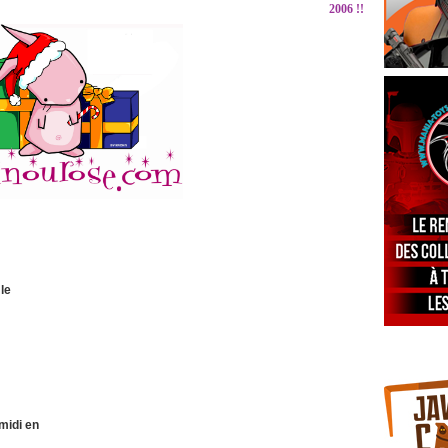
2006 !!
le
midi en