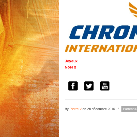
Joyeux
Noël !!
By
Pierre V
on 28 décembre 2016
/
Partenair