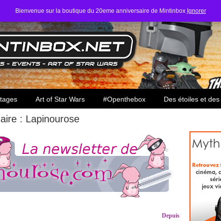
Bienvenue sur la boutique du 20eme anniversaire de Mintinbox
Ignorer
ars
tages
Art of Star Wars
#Openthebox
Des étoiles et des
aire : Lapinourose
Depuis