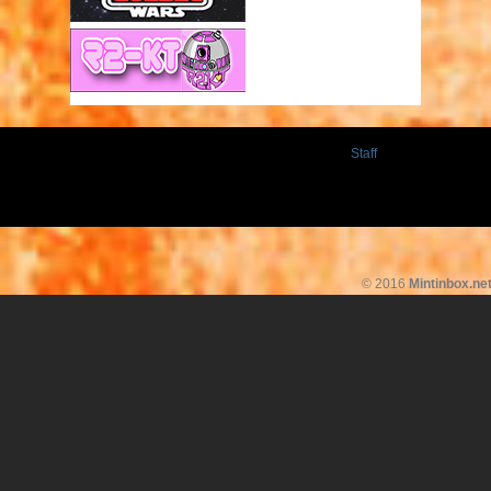
Staff
© 2016
Mintinbox.ne