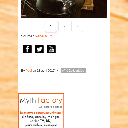
1
2
3
Source :
Rebelscum
By
Paul
on 13 avril 2017
/
eFX Collectibles