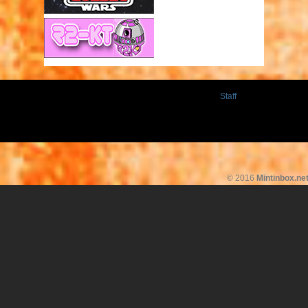
Staff
© 2016
Mintinbox.ne