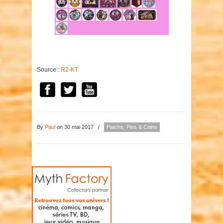
Source :
R2-KT
By
Paul
on 30 mai 2017
/
Patchs, Pins & Coins