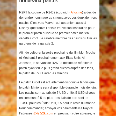
nouveaux patchs
R2KT la copine de R2-D2 (copyright
Allociné
) a décidé
de rendre hommage au cinéma avec ces deux derniers
patchs. C’est vers Marvel, qui appartient aussi à
Disney, que trouve l’artiste trouve son inspiration pour
le premier patch puisque ce premier patch met en
vedette Groot. Le célèbre membre des héros du film les
gardiens de la galaxie 2.
Afin de célébrer la sortie prochaine du film Moi, Moche
et Méchant 3 prochainement aux États-Unis, Al
Johnson, le servant de R2KT a décidé de rééditer le
patch ayant eu le plus grand succès auprès des fans,
le patch de R2KT avec les Minions.
Le patch Groot est actuellement disponible tandis que
le patch Minions sera disponible durant le mois de juin.
Les patchs sont au prix de 7 USD unité, 5 USD si vous
en commandé 5 ou plus. Les frais de port sont de
1 USD pour les États-Unis, 2 $ pour le reste du monde.
Pour commander, envoyer vos paiements via PayPal
l’adresse
r2kt@r2kt.com
en précisant votre adresse, le