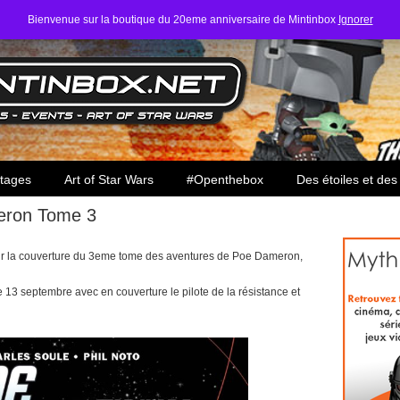
Bienvenue sur la boutique du 20eme anniversaire de Mintinbox
Ignorer
ars
tages
Art of Star Wars
#Openthebox
Des étoiles et des
eron Tome 3
enir la couverture du 3eme tome des aventures de Poe Dameron,
e 13 septembre avec en couverture le pilote de la résistance et