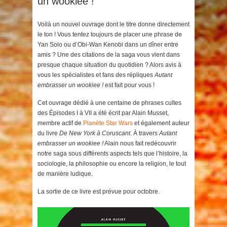
un wookiee !
Voilà un nouvel ouvrage dont le titre donne directement
le ton ! Vous tentez toujours de placer une phrase de
Yan Solo ou d’Obi-Wan Kenobi dans un dîner entre
amis ? Une des citations de la saga vous vient dans
presque chaque situation du quotidien ? Alors avis à
vous les spécialistes et fans des répliques
Autant
embrasser un wookiee !
est fait pour vous !
Cet ouvrage dédié à une centaine de phrases cultes
des Épisodes I à VII a été écrit par Alain Musset,
membre actif de
Planète Star Wars
et également auteur
du livre
De New York à Coruscant
. À travers
Autant
embrasser un wookiee !
Alain nous fait redécouvrir
notre saga sous différents aspects tels que l’histoire, la
sociologie, la philosophie ou encore la religion, le tout
de manière ludique.
La sortie de ce livre est prévue pour octobre.