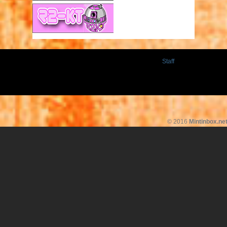
Staff
© 2016
Mintinbox.ne