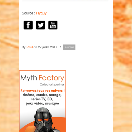
Source :
Flyguy
By
Paul
on 27 juillet 2017
/
Funko