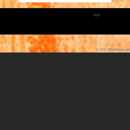
Staff
© 2016
Mintinbox.ne