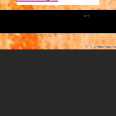
Staff
© 2016
Mintinbox.ne