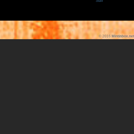
Staff
© 2016
Mintinbox.ne