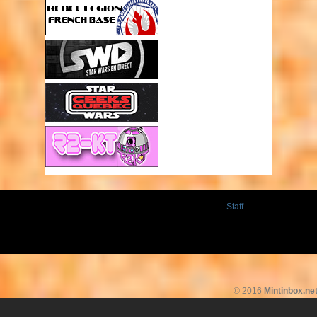
Staff
© 2016
Mintinbox.ne