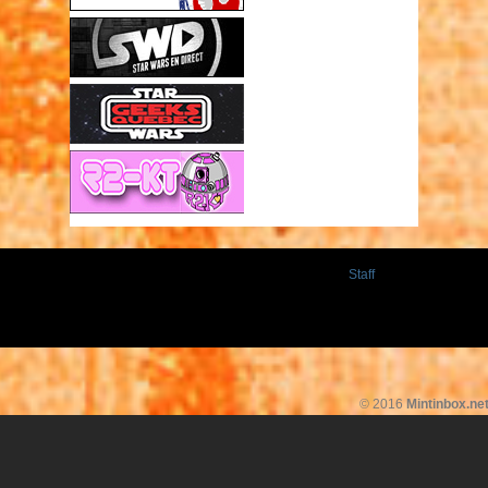
Staff
© 2016
Mintinbox.ne