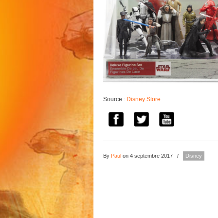
Source :
Disney Store
By
Paul
on 4 septembre 2017
/
Disney