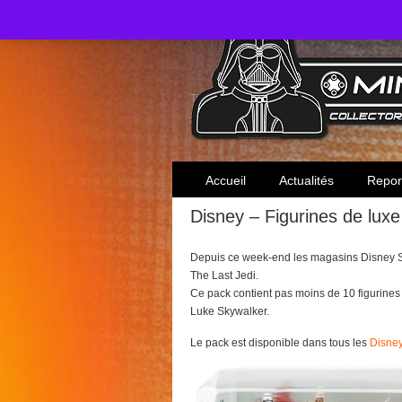
Toute l'actualité des collectionneurs Star W
Accueil
Actualités
Repor
Disney – Figurines de lux
Depuis ce week-end les magasins Disney S
The Last Jedi.
Ce pack contient pas moins de 10 figurine
Luke Skywalker.
Le pack est disponible dans tous les
Disney