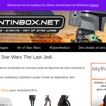
Bienvenue sur la boutique du 20eme anniversaire de Mintinbox
Ignorer
ars
tages
Art of Star Wars
#Openthebox
Des étoiles et des
e Star Wars The Last Jedi
tores proposent un nouveau pack de figurines de luxe consacré à
s du mystérieux Suprême Leader Snoke au légendaire Jedi
 Stores
pour seulement 35 €.