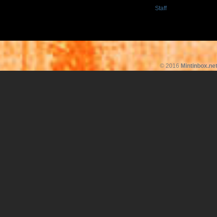
Staff
© 2016
Mintinbox.ne