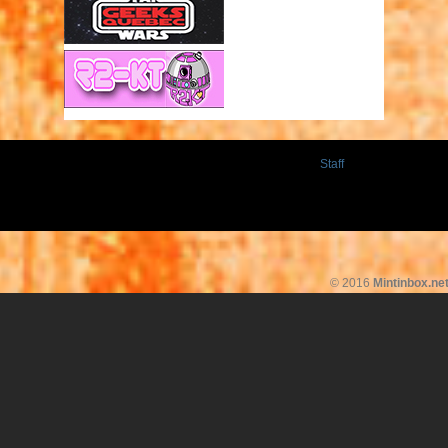
Staff
© 2016
Mintinbox.ne