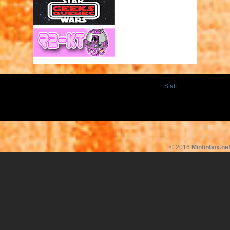
Staff
© 2016
Mintinbox.ne