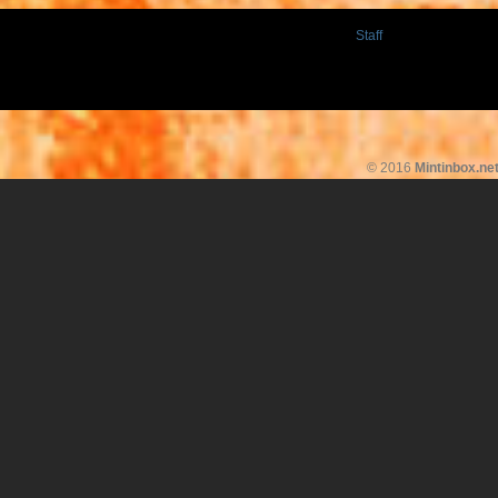
Staff
© 2016
Mintinbox.ne