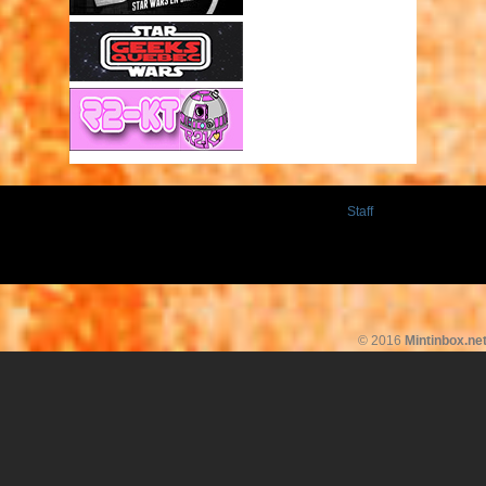
Staff
© 2016
Mintinbox.ne