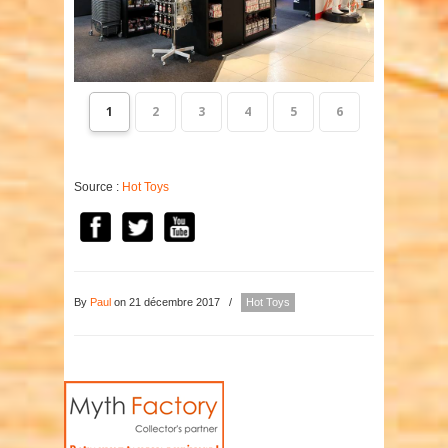
1
2
3
4
5
6
Source :
Hot Toys
By
Paul
on 21 décembre 2017
/
Hot Toys